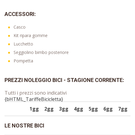
ACCESSORI:
Casco
Kit ripara gomme
Lucchetto
Seggiolino bimbo posteriore
Pompetta
PREZZI NOLEGGIO BICI - STAGIONE CORRENTE:
Tutti i prezzi sono indicativi
{bHTML_TariffeBicicletta}
1gg
2gg
3gg
4gg
5gg
6gg
7gg
LE NOSTRE BICI