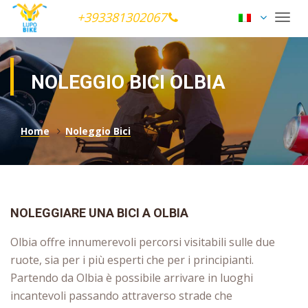
+393381302067
Togg
navi
NOLEGGIO BICI OLBIA
Home
Noleggio Bici
NOLEGGIARE UNA BICI A OLBIA
Olbia offre innumerevoli percorsi visitabili sulle due
ruote, sia per i più esperti che per i principianti.
Partendo da Olbia è possibile arrivare in luoghi
incantevoli passando attraverso strade che