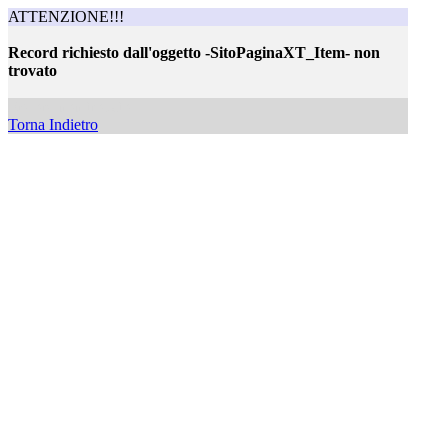
ATTENZIONE!!!
Record richiesto dall'oggetto -SitoPaginaXT_Item- non
trovato
Record non trovato
Torna Indietro