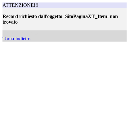
ATTENZIONE!!!
Record richiesto dall'oggetto -SitoPaginaXT_Item- non
trovato
Record non trovato
Torna Indietro