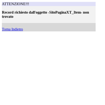
ATTENZIONE!!!
Record richiesto dall'oggetto -SitoPaginaXT_Item- non
trovato
Record non trovato
Torna Indietro