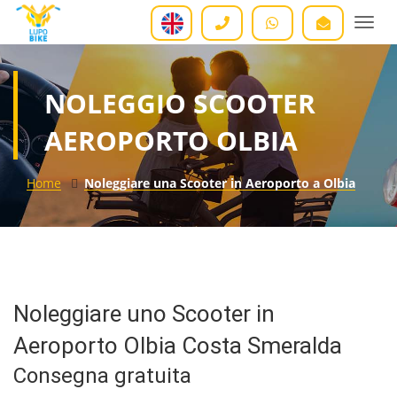
Togg
navi
NOLEGGIO SCOOTER
AEROPORTO OLBIA
Home
Noleggiare una Scooter in Aeroporto a Olbia
Noleggiare uno Scooter in
Aeroporto Olbia Costa Smeralda
Consegna gratuita